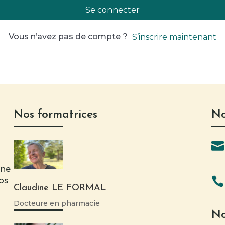
Se connecter
Vous n’avez pas de compte ?
S’inscrire maintenant
Nos formatrices
No

une

nos
Claudine LE FORMAL
Docteure en pharmacie
No