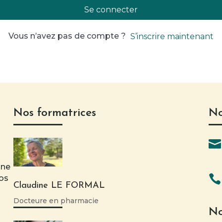
Se connecter
Vous n’avez pas de compte ?
S’inscrire maintenant
Nos formatrices
No

une

nos
Claudine LE FORMAL
Docteure en pharmacie
No